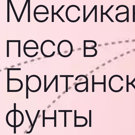
Мексика
песо в
Британс
фунты