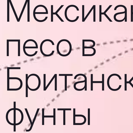
Мексика
песо в
Британс
фунты