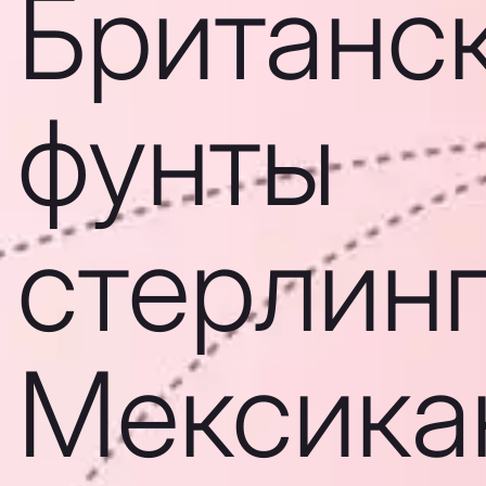
Британс
фунты
стерлинг
Мексика