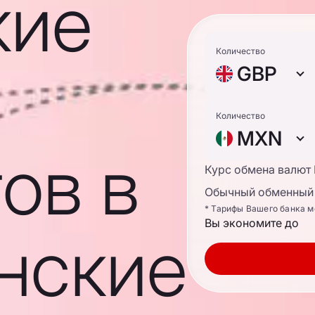
кие
Количество
GBP
Количество
MXN
ов в
Курс обмена валют
Обычный обменный 
* Тарифы Вашего банка м
Вы экономите до
нские