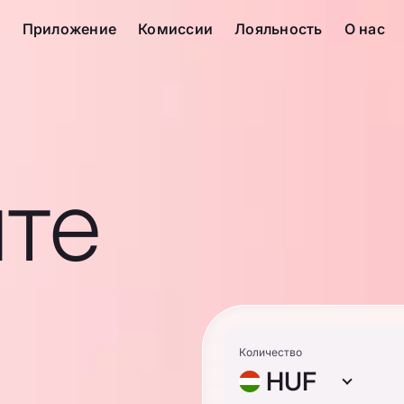
с
Приложение
Комиссии
Лояльность
О нас
те
Количество
HUF