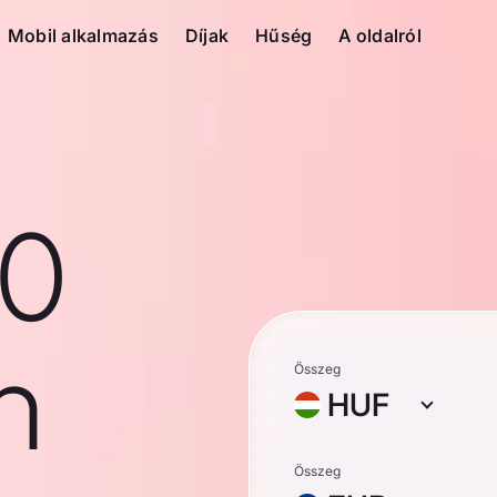
Mobil alkalmazás
Díjak
Hűség
A oldalról
10
n
Összeg
HUF
Összeg