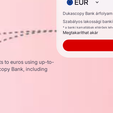
EUR
Dukascopy Bank árfolyam
Szabályos lakossági banki 
* a banki kamatlábak eltérőek le
Megtakaríthat akár
ts to euros using up-to-
opy Bank, including