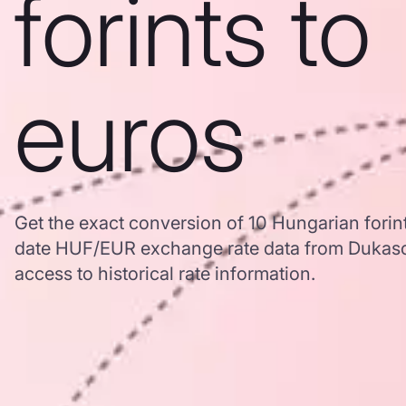
forints to
euros
Get the exact conversion of 10 Hungarian forin
date HUF/EUR exchange rate data from Dukasc
access to historical rate information.