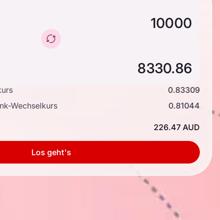
kurs
0.83309
ank-Wechselkurs
0.81044
226.47 AUD
Los geht's