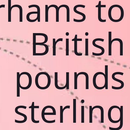
rhams to
British
pounds
sterling