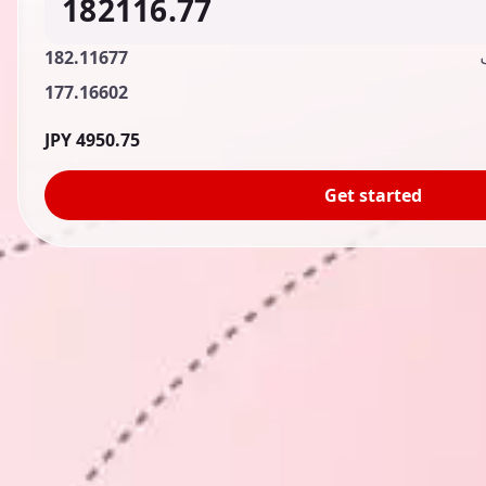
182.11677
177.16602
4950.75 JPY
Get started