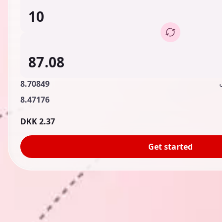
8.70849
8.47176
2.37 DKK
Get started