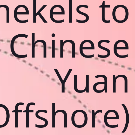
hekels to
Chinese
Yuan
Offshore)