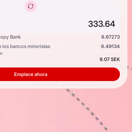
copy Bank
6.67273
e los bancos minoristas
6.49134
ar
9.07 SEK
Empiece ahora