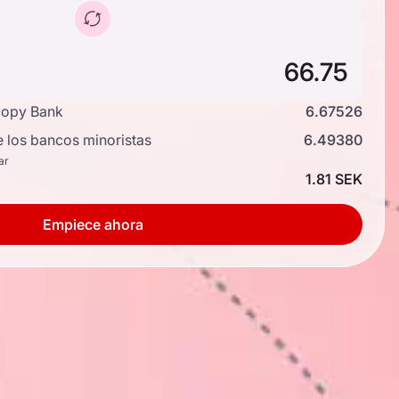
copy Bank
6.67526
e los bancos minoristas
6.49380
ar
1.81 SEK
Empiece ahora