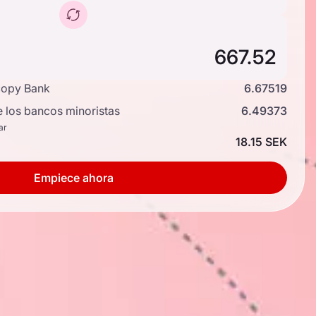
copy Bank
6.67519
e los bancos minoristas
6.49373
ar
18.15 SEK
Empiece ahora