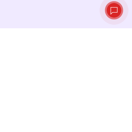
Tipos de cambio
en tiempo real
Consulta los tipos de cambio más recientes y
cambia tu dinero en el momento justo.