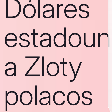
Dólares
estadoun
a Zloty
polacos