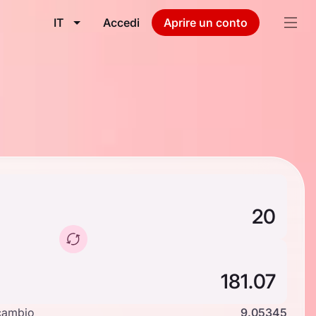
IT
Accedi
Aprire un conto
cambio
9.05345