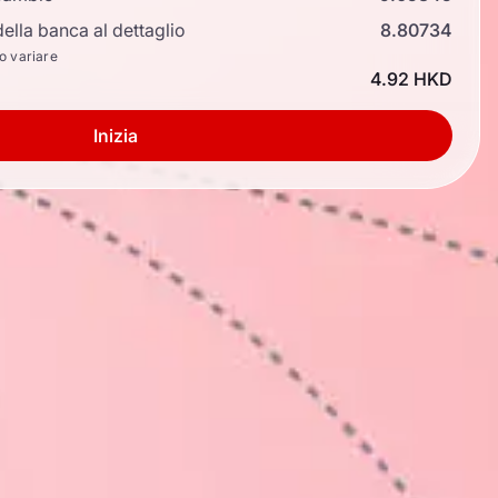
ella banca al dettaglio
8.80734
no variare
4.92 HKD
Inizia