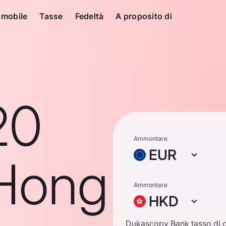
 mobile
Tasse
Fedeltà
A proposito di
20
Ammontare
EUR
 Hong
Ammontare
HKD
Dukascopy Bank tasso di 