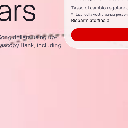
ars
Tasso di cambio regolare d
* i tassi della vostra banca posso
Risparmiate fino a
Kong dollars using up-
ascopy Bank, including