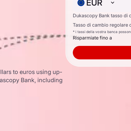
EUR
Dukascopy Bank tasso di 
Tasso di cambio regolare d
* i tassi della vostra banca posso
Risparmiate fino a
lars to euros using up-
ascopy Bank, including