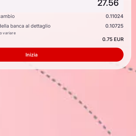
cambio
0.11024
ella banca al dettaglio
0.10725
no variare
0.75 EUR
Inizia