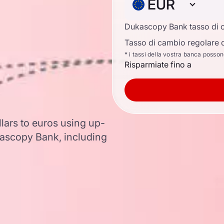
EUR
Dukascopy Bank tasso di 
Tasso di cambio regolare d
* i tassi della vostra banca posso
Risparmiate fino a
lars to euros using up-
ascopy Bank, including