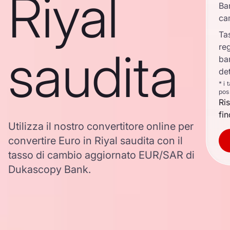
Riyal
Ba
ca
Ta
re
saudita
ba
det
* i 
pos
Ri
fin
Utilizza il nostro convertitore online per
convertire Euro in Riyal saudita con il
tasso di cambio aggiornato EUR/SAR di
Dukascopy Bank.