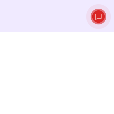
Tipos de cambio
en tiempo real
Consulta los tipos de cambio más recientes y
cambia tu dinero en el momento justo.