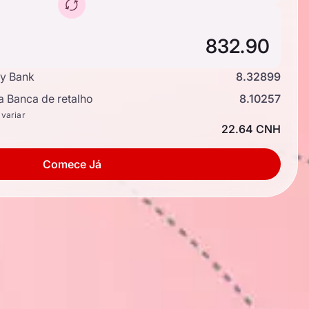
y Bank
8.32899
a Banca de retalho
8.10257
 variar
22.64 CNH
Comece Já