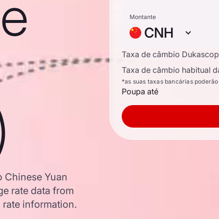
se
Montante
CNH
Taxa de câmbio Dukascop
Taxa de câmbio habitual d
*as suas taxas bancárias poderão
Poupa até
)
to Chinese Yuan
e rate data from
 rate information.