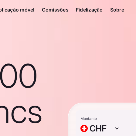
plicação móvel
Comissões
Fidelização
Sobre
100
ncs
Montante
CHF