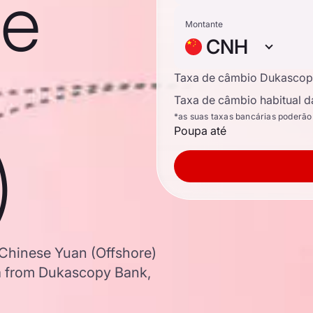
se
Montante
CNH
Taxa de câmbio Dukascop
Taxa de câmbio habitual d
*as suas taxas bancárias poderão
Poupa até
)
 Chinese Yuan (Offshore)
a from Dukascopy Bank,