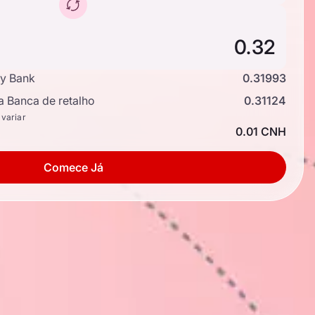
y Bank
0.31993
a Banca de retalho
0.31124
 variar
0.01 CNH
Comece Já