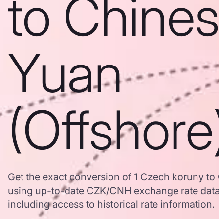
to Chine
Yuan
(Offshore
Get the exact conversion of 1 Czech koruny to
using up-to-date CZK/CNH exchange rate dat
including access to historical rate information.