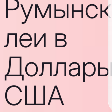
Румынск
леи в
Доллар
США