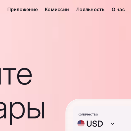
с
Приложение
Комиссии
Лояльность
О нас
те
ары
Количество
USD