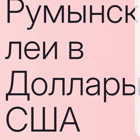
Румынск
леи в
Доллар
США