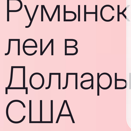
Румынск
леи в
Доллар
США