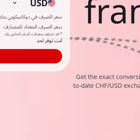
fra
USD
سعر الصرف في دوكاسكوبي بتك
سعر الصرف المعتاد للمصارف
* قد تختلف معدلات البنك الخاص بك
انت توفر لحد
Get the exact conversi
to-date CHF/USD excha