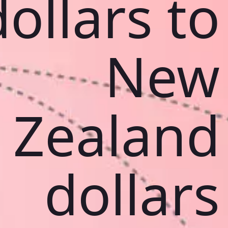
dollars to
New
Zealand
dollars