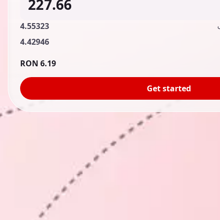
4.55323
4.42946
6.19 RON
Get started