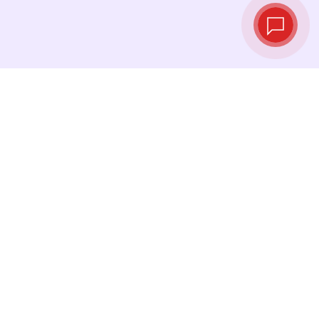
Tipos de cambio
en tiempo real
Consulta los tipos de cambio más recientes y
cambia tu dinero en el momento justo.