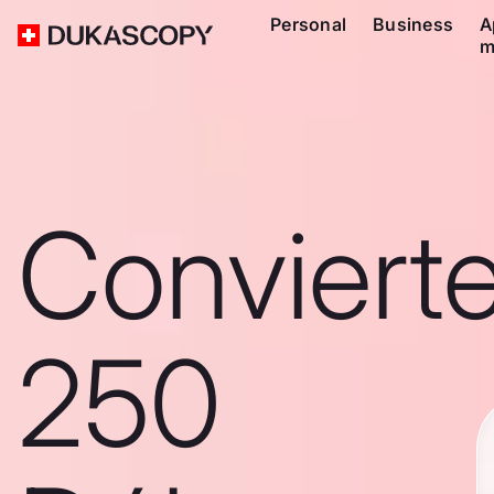
Personal
Business
A
m
Conviert
250