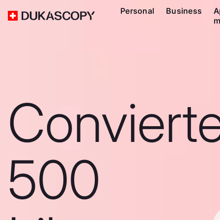
Personal
Business
A
m
Conviert
500