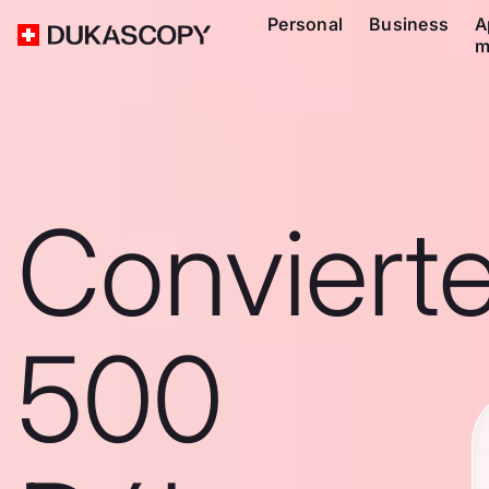
Personal
Business
A
m
Conviert
500