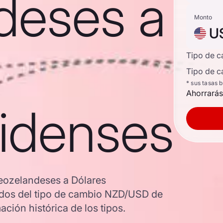
deses a
Monto
U
Tipo de 
Tipo de c
* sus tasas 
Ahorrarás
idenses
eozelandeses a Dólares
zados del tipo de cambio NZD/USD de
ción histórica de los tipos.