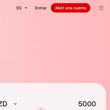
ES
Entrar
Abrir una cuenta
ZD