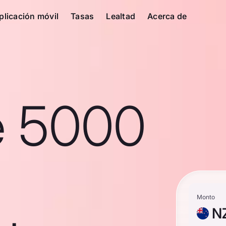
plicación móvil
Tasas
Lealtad
Acerca de
e 5000
Monto
N