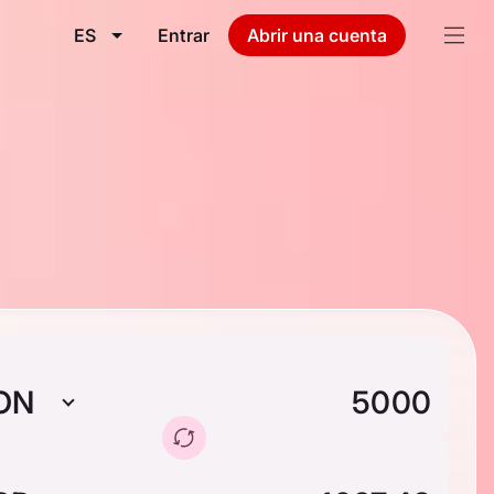
ES
Entrar
Abrir una cuenta
ON