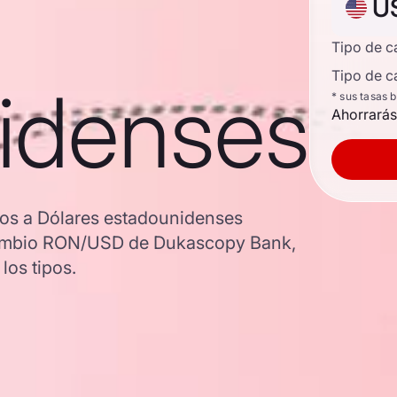
U
Tipo de 
Tipo de c
idenses
* sus tasas 
Ahorrarás
os a Dólares estadounidenses
e cambio RON/USD de Dukascopy Bank,
los tipos.