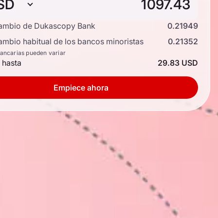
SD
cambio de Dukascopy Bank
0.21949
ambio habitual de los bancos minoristas
0.21352
bancarias pueden variar
 hasta
29.83 USD
Empiece ahora