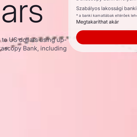
lars
Szabályos lakossági banki 
* a banki kamatlábak eltérőek le
Megtakaríthat akár
 to US dollars using up-
ascopy Bank, including