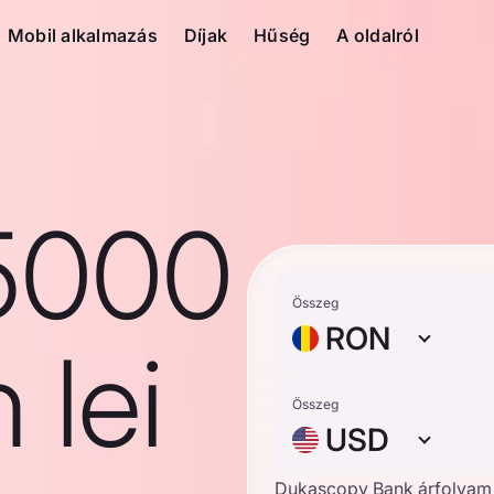
Mobil alkalmazás
Díjak
Hűség
A oldalról
5000
Összeg
RON
 lei
Összeg
USD
Dukascopy Bank árfolyam