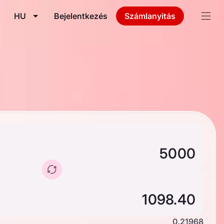
HU
Bejelentkezés
Számlanyitás
0.21968