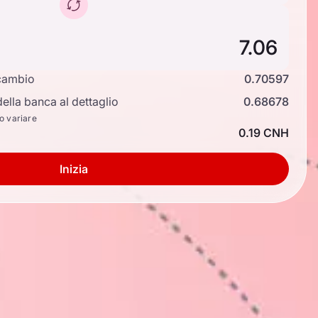
cambio
0.70597
ella banca al dettaglio
0.68678
no variare
0.19 CNH
Inizia