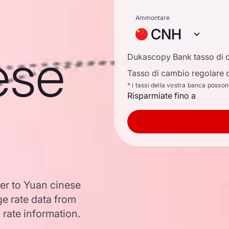
Ammontare
CNH
ese
Dukascopy Bank tasso di 
Tasso di cambio regolare d
* i tassi della vostra banca posso
Risparmiate fino a
er to Yuan cinese
e rate data from
 rate information.