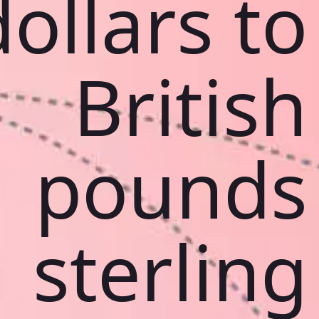
dollars to
British
pounds
sterling