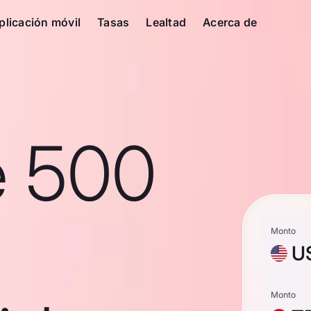
plicación móvil
Tasas
Lealtad
Acerca de
e 500
Monto
U
Monto