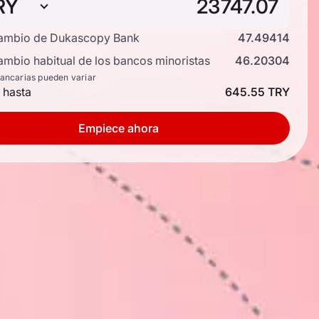
RY
cambio de Dukascopy Bank
47.49414
ambio habitual de los bancos minoristas
46.20304
bancarias pueden variar
 hasta
645.55 TRY
Empiece ahora