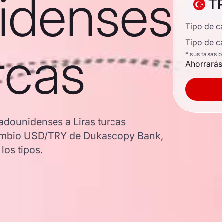
idenses
T
Tipo de 
Tipo de c
rcas
* sus tasas 
Ahorrarás
adounidenses a Liras turcas
e cambio USD/TRY de Dukascopy Bank,
los tipos.