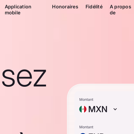
Application
Honoraires
Fidélité
A propos
mobile
de
ssez
Montant
MXN
Montant