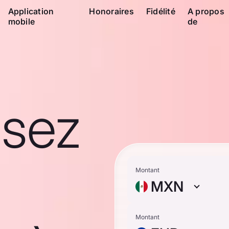
Application
Honoraires
Fidélité
A propos
mobile
de
ssez
Montant
MXN
Montant