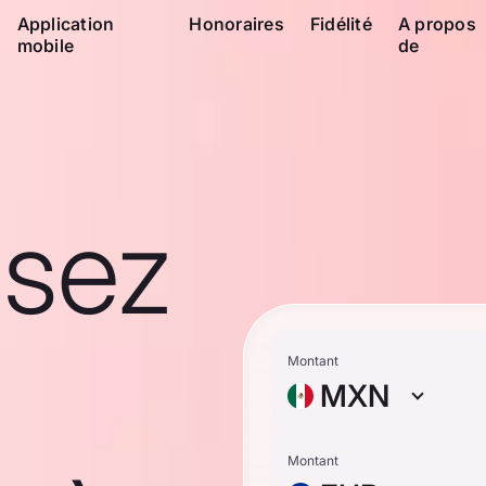
Application
Honoraires
Fidélité
A propos
mobile
de
ssez
Montant
MXN
Montant