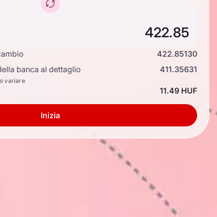
cambio
422.85130
ella banca al dettaglio
411.35631
no variare
11.49 HUF
Inizia