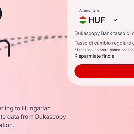
o
Ammontare
HUF
n
Dukascopy Bank tasso di 
Tasso di cambio regolare d
* i tassi della vostra banca posso
Risparmiate fino a
erling to Hungarian
ate data from Dukascopy
ation.