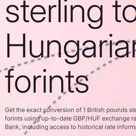
sterling t
Hungaria
forints
Get the exact conversion of 1 British pounds st
forints using up-to-date GBP/HUF exchange r
Bank, including access to historical rate inform